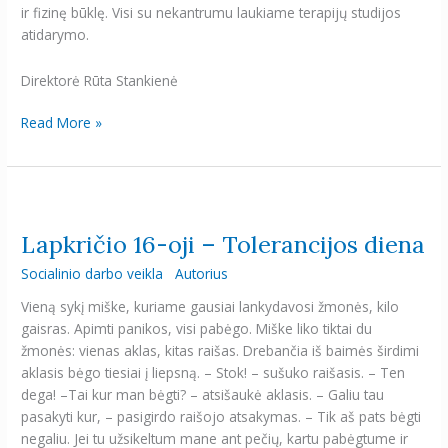
ir fizinę būklę. Visi su nekantrumu laukiame terapijų studijos
atidarymo.
Direktorė Rūta Stankienė
Read More »
Lapkričio
16-
Lapkričio 16-oji – Tolerancijos diena
oji
–
Socialinio darbo veikla
Autorius
Tolerancijos
Vieną sykį miške, kuriame gausiai lankydavosi žmonės, kilo
diena
gaisras. Apimti panikos, visi pabėgo. Miške liko tiktai du
žmonės: vienas aklas, kitas raišas. Drebančia iš baimės širdimi
aklasis bėgo tiesiai į liepsną. – Stok! – sušuko raišasis. – Ten
dega! –Tai kur man bėgti? – atsišaukė aklasis. – Galiu tau
pasakyti kur, – pasigirdo raišojo atsakymas. – Tik aš pats bėgti
negaliu. Jei tu užsikeltum mane ant pečių, kartu pabėgtume ir