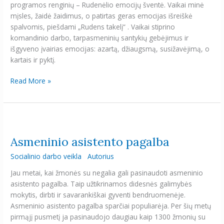
programos renginių – Rudenėlio emocijų šventė. Vaikai minė
mįsles, žaidė žaidimus, o patirtas geras emocijas išreiškė
spalvomis, piešdami „Rudens takelį“ . Vaikai stiprino
komandinio darbo, tarpasmeninių santykių gebėjimus ir
išgyveno įvairias emocijas: azartą, džiaugsmą, susižavėjimą, o
kartais ir pyktį.
Read More »
Asmeninio
asistento
Asmeninio asistento pagalba
pagalba
Socialinio darbo veikla
Autorius
Jau metai, kai žmonės su negalia gali pasinaudoti asmeninio
asistento pagalba. Taip užtikrinamos didesnės galimybės
mokytis, dirbti ir savarankiškai gyventi bendruomenėje.
Asmeninio asistento pagalba sparčiai populiarėja. Per šių metų
pirmąjį pusmetį ja pasinaudojo daugiau kaip 1300 žmonių su