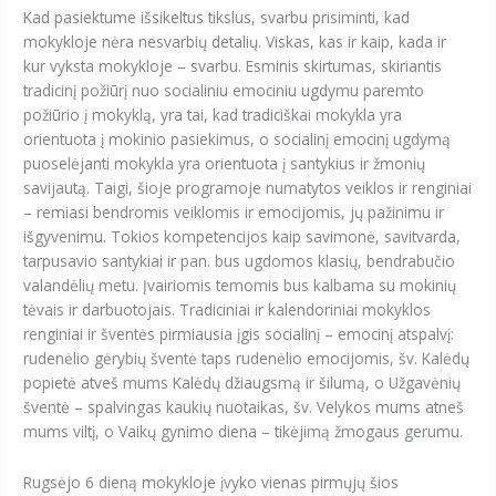
Kad pasiektume išsikeltus tikslus, svarbu prisiminti, kad
mokykloje nėra nesvarbių detalių. Viskas, kas ir kaip, kada ir
kur vyksta mokykloje – svarbu. Esminis skirtumas, skiriantis
tradicinį požiūrį nuo socialiniu emociniu ugdymu paremto
požiūrio į mokyklą, yra tai, kad tradiciškai mokykla yra
orientuota į mokinio pasiekimus, o socialinį emocinį ugdymą
puoselėjanti mokykla yra orientuota į santykius ir žmonių
savijautą. Taigi, šioje programoje numatytos veiklos ir renginiai
– remiasi bendromis veiklomis ir emocijomis, jų pažinimu ir
išgyvenimu. Tokios kompetencijos kaip savimonė, savitvarda,
tarpusavio santykiai ir pan. bus ugdomos klasių, bendrabučio
valandėlių metu. Įvairiomis temomis bus kalbama su mokinių
tėvais ir darbuotojais. Tradiciniai ir kalendoriniai mokyklos
renginiai ir šventės pirmiausia įgis socialinį – emocinį atspalvį:
rudenėlio gėrybių šventė taps rudenėlio emocijomis, šv. Kalėdų
popietė atveš mums Kalėdų džiaugsmą ir šilumą, o Užgavėnių
šventė – spalvingas kaukių nuotaikas, šv. Velykos mums atneš
mums viltį, o Vaikų gynimo diena – tikėjimą žmogaus gerumu.
Rugsėjo 6 dieną mokykloje įvyko vienas pirmųjų šios