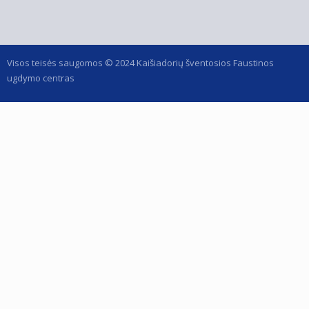
Visos teisės saugomos © 2024 Kaišiadorių šventosios Faustinos
ugdymo centras