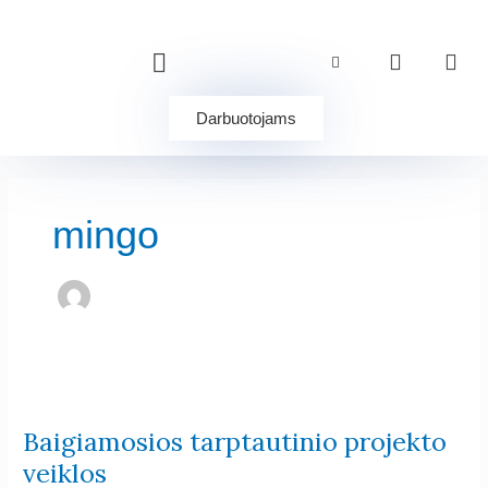
Pereiti
prie
turinio
Darbuotojams
mingo
Baigiamosios
tarptautinio
Baigiamosios tarptautinio projekto
projekto
veiklos
veiklos