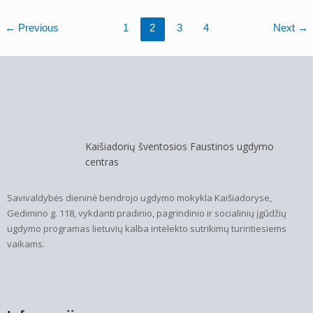
←
Previous
1
2
3
4
Next
→
Kaišiadorių šventosios Faustinos ugdymo
centras
Savivaldybės dieninė bendrojo ugdymo mokykla Kaišiadoryse,
Gedimino g. 118, vykdanti pradinio, pagrindinio ir socialinių įgūdžių
ugdymo programas lietuvių kalba intelekto sutrikimų turintiesiems
vaikams.