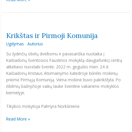
Krikštas
ir
Krikštas ir Pirmoji Komunija
Pirmoji
Komunija
Ugdymas
Autorius
Su žydinčių obelų dvelksmu ir pavasariška nuotaika į
Kaišiadorių šventosios Faustinos mokyklą-daugiafunkcį centrą
atkeliavo nuostabi šventė. 2022 m. gegužės mėn. 24 d.
Kaišiadorių Kristaus Atsimainymo katedroje būrelis mokinių
priėmė Pirmąją Komuniją. Viena mokinė buvo pakrikštyta. Po
iškilmių bažnyčioje vaikų laukė šventinė vakarienė mokyklos
kiemelyje.
Tikybos mokytoja Palmyra Norkūnienė
Read More »