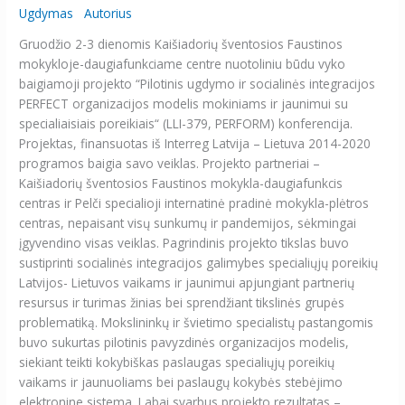
Ugdymas
Autorius
Gruodžio 2-3 dienomis Kaišiadorių šventosios Faustinos
mokykloje-daugiafunkciame centre nuotoliniu būdu vyko
baigiamoji projekto “Pilotinis ugdymo ir socialinės integracijos
PERFECT organizacijos modelis mokiniams ir jaunimui su
specialiaisiais poreikiais“ (LLI-379, PERFORM) konferencija.
Projektas, finansuotas iš Interreg Latvija – Lietuva 2014-2020
programos baigia savo veiklas. Projekto partneriai –
Kaišiadorių šventosios Faustinos mokykla-daugiafunkcis
centras ir Pelči specialioji internatinė pradinė mokykla-plėtros
centras, nepaisant visų sunkumų ir pandemijos, sėkmingai
įgyvendino visas veiklas. Pagrindinis projekto tikslas buvo
sustiprinti socialinės integracijos galimybes specialiųjų poreikių
Latvijos- Lietuvos vaikams ir jaunimui apjungiant partnerių
resursus ir turimas žinias bei sprendžiant tikslinės grupės
problematiką. Mokslininkų ir švietimo specialistų pastangomis
buvo sukurtas pilotinis pavyzdinės organizacijos modelis,
siekiant teikti kokybiškas paslaugas specialiųjų poreikių
vaikams ir jaunuoliams bei paslaugų kokybės stebėjimo
elektronine sistema. Labai svarbus projekto rezultatas –