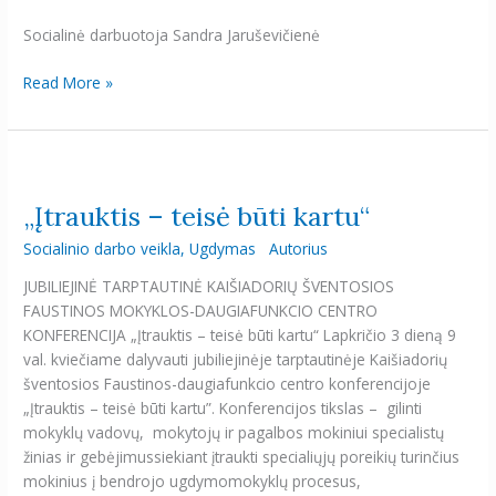
Socialinė darbuotoja Sandra Jaruševičienė
Read More »
„Įtrauktis
–
„Įtrauktis – teisė būti kartu“
teisė
būti
Socialinio darbo veikla
,
Ugdymas
Autorius
kartu“
JUBILIEJINĖ TARPTAUTINĖ KAIŠIADORIŲ ŠVENTOSIOS
FAUSTINOS MOKYKLOS-DAUGIAFUNKCIO CENTRO
KONFERENCIJA „Įtrauktis – teisė būti kartu“ Lapkričio 3 dieną 9
val. kviečiame dalyvauti jubiliejinėje tarptautinėje Kaišiadorių
šventosios Faustinos-daugiafunkcio centro konferencijoje
„Įtrauktis – teisė būti kartu”. Konferencijos tikslas – gilinti
mokyklų vadovų, mokytojų ir pagalbos mokiniui specialistų
žinias ir gebėjimussiekiant įtraukti specialiųjų poreikių turinčius
mokinius į bendrojo ugdymomokyklų procesus,