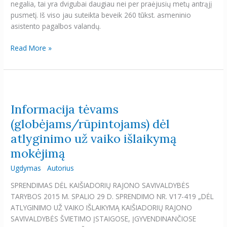
negalia, tai yra dvigubai daugiau nei per praėjusių metų antrąjį
pusmetį. Iš viso jau suteikta beveik 260 tūkst. asmeninio
asistento pagalbos valandų.
Read More »
Informacija
tėvams
Informacija tėvams
(globėjams/rūpintojams)
dėl
(globėjams/rūpintojams) dėl
atlyginimo
atlyginimo už vaiko išlaikymą
už
mokėjimą
vaiko
išlaikymą
Ugdymas
Autorius
mokėjimą
SPRENDIMAS DĖL KAIŠIADORIŲ RAJONO SAVIVALDYBĖS
TARYBOS 2015 M. SPALIO 29 D. SPRENDIMO NR. V17-419 „DĖL
ATLYGINIMO UŽ VAIKO IŠLAIKYMĄ KAIŠIADORIŲ RAJONO
SAVIVALDYBĖS ŠVIETIMO ĮSTAIGOSE, ĮGYVENDINANČIOSE