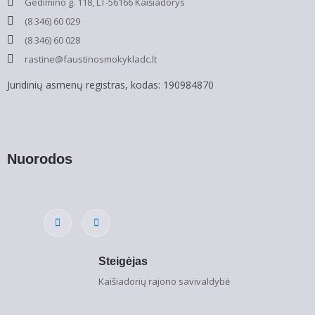
Gedimino g. 118, LT-56166 Kaišiadorys
(8 346) 60 029
(8 346) 60 028
rastine@faustinosmokykladc.lt
Juridinių asmenų registras, kodas: 190984870
Nuorodos
Steigėjas
Kaišiadorių rajono savivaldybė