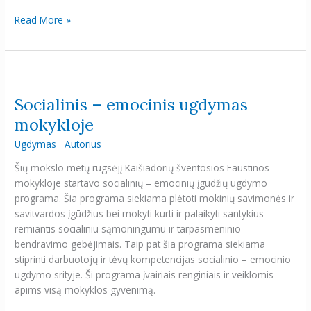
Read More »
Socialinis
–
Socialinis – emocinis ugdymas
emocinis
ugdymas
mokykloje
mokykloje
Ugdymas
Autorius
Šių mokslo metų rugsėjį Kaišiadorių šventosios Faustinos
mokykloje startavo socialinių – emocinių įgūdžių ugdymo
programa. Šia programa siekiama plėtoti mokinių savimonės ir
savitvardos įgūdžius bei mokyti kurti ir palaikyti santykius
remiantis socialiniu sąmoningumu ir tarpasmeninio
bendravimo gebėjimais. Taip pat šia programa siekiama
stiprinti darbuotojų ir tėvų kompetencijas socialinio – emocinio
ugdymo srityje. Ši programa įvairiais renginiais ir veiklomis
apims visą mokyklos gyvenimą.