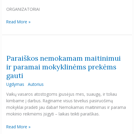
ORGANIZATORIAI
Read More »
Paraiškos
nemokamam
Paraiškos nemokamam maitinimui
maitinimui
ir
ir paramai mokyklinėms prekėms
paramai
gauti
mokyklinėms
prekėms
Ugdymas
Autorius
gauti
Vaikų vasaros atostogoms įpusėjus mes, suaugę, ir toliau
kimbame į darbus. Raginame visus tėvelius pasiruošimą
mokyklai pradėti jau dabar! Nemokamas maitinimas ir parama
mokinio reikmėms įsigyti – laikas teikti paraiškas.
Read More »