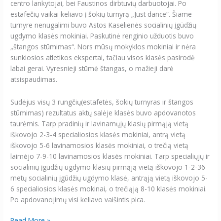
centro lankytojai, bei Faustinos dirbtuvių darbuotojai. Po
estafečių vaikai keliavo į šokių turnyrą „Just dance“. Šiame
turnyre nenugalimi buvo Astos Kaselienės socialinių įgūdžių
ugdymo klasės mokiniai. Paskutinė renginio užduotis buvo
„štangos stūmimas“. Nors mūsų mokyklos mokiniai ir nėra
sunkiosios atletikos ekspertai, tačiau visos klasės pasirodė
labai gerai. Vyresnieji stūmė štangas, o mažieji darė
atsispaudimas.
Sudėjus visų 3 rungčių(estafetės, šokių turnyras ir štangos
stūmimas) rezultatus aktų salėje klasės buvo apdovanotos
taurėmis. Tarp pradinių ir lavinamųjų klasių pirmąją vietą
iškovojo 2-3-4 specialiosios klasės mokiniai, antrą vietą
iškovojo 5-6 lavinamosios klasės mokiniai, o trečią vietą
laimėjo 7-9-10 lavinamosios klasės mokiniai. Tarp specialiųjų ir
socialinių įgūdžių ugdymo klasių pirmąją vietą iškovojo 1-2-36
metų socialinių įgūdžių ugdymo klasė, antrąją vietą iškovojo 5-
6 specialiosios klasės mokinai, o trečiąją 8-10 klasės mokiniai.
Po apdovanojimų visi keliavo vaišintis pica.
Read More »