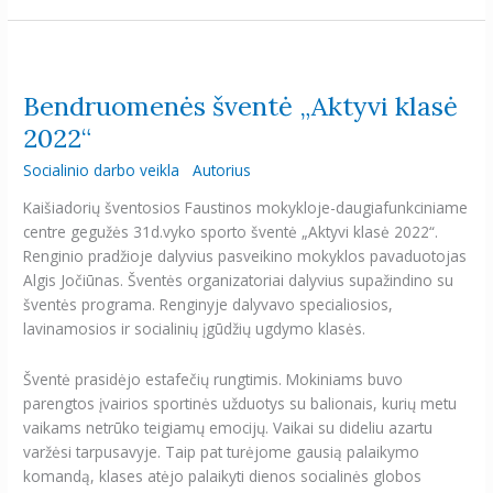
Bendruomenės
šventė
Bendruomenės šventė „Aktyvi klasė
„Aktyvi
klasė
2022“
2022“
Socialinio darbo veikla
Autorius
Kaišiadorių šventosios Faustinos mokykloje-daugiafunkciniame
centre gegužės 31d.vyko sporto šventė „Aktyvi klasė 2022“.
Renginio pradžioje dalyvius pasveikino mokyklos pavaduotojas
Algis Jočiūnas. Šventės organizatoriai dalyvius supažindino su
šventės programa. Renginyje dalyvavo specialiosios,
lavinamosios ir socialinių įgūdžių ugdymo klasės.
Šventė prasidėjo estafečių rungtimis. Mokiniams buvo
parengtos įvairios sportinės užduotys su balionais, kurių metu
vaikams netrūko teigiamų emocijų. Vaikai su dideliu azartu
varžėsi tarpusavyje. Taip pat turėjome gausią palaikymo
komandą, klases atėjo palaikyti dienos socialinės globos