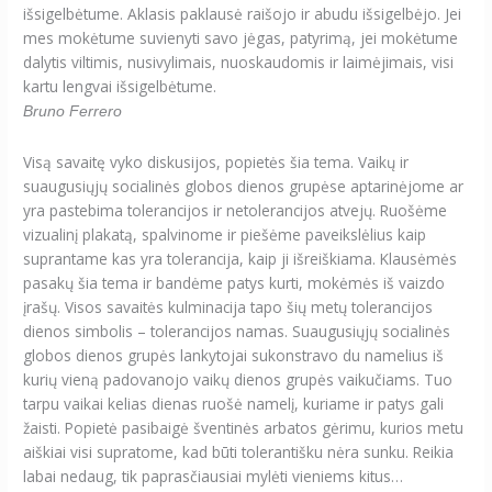
išsigelbėtume. Aklasis paklausė raišojo ir abudu išsigelbėjo. Jei
mes mokėtume suvienyti savo jėgas, patyrimą, jei mokėtume
dalytis viltimis, nusivylimais, nuoskaudomis ir laimėjimais, visi
kartu lengvai išsigelbėtume.
Bruno Ferrero
Visą savaitę vyko diskusijos, popietės šia tema. Vaikų ir
suaugusiųjų socialinės globos dienos grupėse aptarinėjome ar
yra pastebima tolerancijos ir netolerancijos atvejų. Ruošėme
vizualinį plakatą, spalvinome ir piešėme paveikslėlius kaip
suprantame kas yra tolerancija, kaip ji išreiškiama. Klausėmės
pasakų šia tema ir bandėme patys kurti, mokėmės iš vaizdo
įrašų. Visos savaitės kulminacija tapo šių metų tolerancijos
dienos simbolis – tolerancijos namas. Suaugusiųjų socialinės
globos dienos grupės lankytojai sukonstravo du namelius iš
kurių vieną padovanojo vaikų dienos grupės vaikučiams. Tuo
tarpu vaikai kelias dienas ruošė namelį, kuriame ir patys gali
žaisti. Popietė pasibaigė šventinės arbatos gėrimu, kurios metu
aiškiai visi supratome, kad būti tolerantišku nėra sunku. Reikia
labai nedaug, tik paprasčiausiai mylėti vieniems kitus…