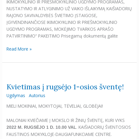
IKIMOKYKLINIO IR PRIEŠMOKYKLINIO UGDYMO PROGRAMAS,
NUSTATYMO IR ATLYGINIMO UŽ VAIKO IŠLAIKYMĄ KAIŠIADORIŲ
RAJONO SAVIVALDYBĖS ŠVIETIMO ĮSTAIGOSE,
ĮGYVENDINANČIOSE IKIMOKYKLINIO IR PRIEŠMOKYKLINIO
UGDYMO PROGRAMAS, MOKĖJIMO TVARKOS APRAŠO
PATVIRTINIMO“ PAKEITIMO Prisegamą dokumentą galite
Read More »
Kvietimas
į
Kvietimas į rugsėjo 1-osios šventę!
rugsėjo
1-
Ugdymas
Autorius
osios
MIELI MOKINIAI, MOKYTOJAI, TĖVELIAI, GLOBĖJAI!
šventę!
MALONIAI KVIEČIAME Į MOKSLO IR ŽINIŲ ŠVENTĘ, KURI VYKS
. KAIŠIADORIŲ ŠVENTOSIOS
2022 M. RUGSĖJO 1 D. 10.00 VAL
FAUSTINOS MOKYKLOJE-DAUGIAFUNKCIAME CENTRE.