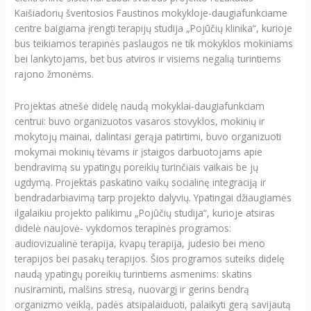
Kaišiadorių šventosios Faustinos mokykloje-daugiafunkciame
centre baigiama įrengti terapijų studija „Pojūčių klinika“, kurioje
bus teikiamos terapinės paslaugos ne tik mokyklos mokiniams
bei lankytojams, bet bus atviros ir visiems negalią turintiems
rajono žmonėms.
Projektas atnešė didelę naudą mokyklai-daugiafunkciam
centrui: buvo organizuotos vasaros stovyklos, mokinių ir
mokytojų mainai, dalintasi gerąja patirtimi, buvo organizuoti
mokymai mokinių tėvams ir įstaigos darbuotojams apie
bendravimą su ypatingų poreikių turinčiais vaikais be jų
ugdymą. Projektas paskatino vaikų socialinę integraciją ir
bendradarbiavimą tarp projekto dalyvių. Ypatingai džiaugiamės
ilgalaikiu projekto palikimu „Pojūčių studija“, kurioje atsiras
didelė naujovė- vykdomos terapinės programos:
audiovizualinė terapija, kvapų terapija, judesio bei meno
terapijos bei pasakų terapijos. Šios programos suteiks didelę
naudą ypatingų poreikių turintiems asmenims: skatins
nusiraminti, malšins stresą, nuovargį ir gerins bendrą
organizmo veiklą, padės atsipalaiduoti, palaikyti gerą savijautą