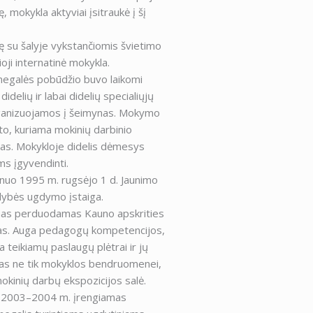
, mokykla aktyviai įsitraukė į šį
ę su šalyje vykstančiomis švietimo
oji internatinė mokykla.
 negalės pobūdžio buvo laikomi
delių ir labai didelių specialiųjų
rganizuojamos į šeimynas. Mokymo
to, kuriama mokinių darbinio
lias. Mokykloje didelis dėmesys
s įgyvendinti.
nuo 1995 m. rugsėjo 1 d. Jaunimo
ldybės ugdymo įstaiga.
umas perduodamas Kauno apskrities
tas. Auga pedagogų kompetencijos,
eikiamų paslaugų plėtrai ir jų
gas ne tik mokyklos bendruomenei,
okinių darbų ekspozicijos salė.
s. 2003–2004 m. įrengiamas