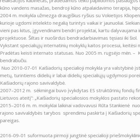
relaksacijos kabinetas, pradedamos teikti papildomos paslaugos 
kūno vandens masažas, bendroji kūno atpalaidavimo terapija, hipo
2004 m. mokykla užmezga draugiškus ryšius su Vokietijos Kliopen
kurioje ugdomi intelekto negalią turintys vaikai ir jaunuoliai. Sieki
vieni pas kitus, įgyvendinami bendri projektai, kartu dalyvaujama 
projektuose. Šiltas ir nuoširdus bendradarbiavimas tęsiasi iki šiol.
Vykstant specialiųjų internatinių mokyklų kaitos procesui, keitėsi
Pradėtas keisti internato statusas. Nuo 2005 m. rugsėjo mėn. – Ka
bendrabučiu.
Nuo 2010-07-01 Kaišiadorių specialioji mokykla yra valstybinė įsta
metų, turintiems didelių ir labai didelių specialiųjų ugdymosi porei
Kaišiadorių rajono savivaldybė.
2007–2012 m. sėkmingai buvo įvykdytas ES struktūrinių fondų f
Lietuvos ateitį”: „Kaišiadorių specialiosios mokyklos pastato rek
2015–2016 m. m. mokyklai laikinai vadovavusi Rūta Stankienė nuo 
rajono savivaldybės tarybos sprendimu paskirta į Kaišiadorių spe
pareigas.
2016-09-01 suformuota pirmoji jungtinė specialioji priešmokyklin