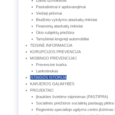
Darbo užmokestis
Paskatinimai ir apdovanojimai
Viešieji pirkimai
Biudžeto vykdymo ataskaitų rinkiniai
Finansinių ataskaitų rinkiniai
Ūkio subjektų priežiūra
Tarnybiniai lengvieji automobiliai
TEISINĖ INFORMACIJA
KORUPCIJOS PREVENCIJA
MOBINGO PREVENCIJA
Prevencinė tvarka
Lankstinukas
ĮSTAIGOS ISTORIJA
KARJEROS GALIMYBĖS
PROJEKTAI
Įtraukties švietime stiprinimas (PASTIPRA)
Socialinės priežiūros socialinių paslaugų plėtra
Regioninio specialiojo ugdymo centro įkūrimas