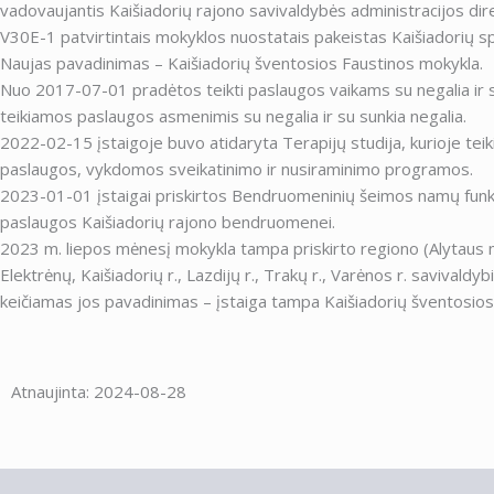
vadovaujantis Kaišiadorių rajono savivaldybės administracijos di
V30E-1 patvirtintais mokyklos nuostatais pakeistas Kaišiadorių s
Naujas pavadinimas – Kaišiadorių šventosios Faustinos mokykla.
Nuo 2017-07-01 pradėtos teikti paslaugos vaikams su negalia ir 
teikiamos paslaugos asmenimis su negalia ir su sunkia negalia.
2022-02-15 įstaigoje buvo atidaryta Terapijų studija, kurioje teiki
paslaugos, vykdomos sveikatinimo ir nusiraminimo programos.
2023-01-01 įstaigai priskirtos Bendruomeninių šeimos namų funkci
paslaugos Kaišiadorių rajono bendruomenei.
2023 m. liepos mėnesį mokykla tampa priskirto regiono (Alytaus m.
Elektrėnų, Kaišiadorių r., Lazdijų r., Trakų r., Varėnos r. savivaldy
keičiamas jos pavadinimas – įstaiga tampa Kaišiadorių šventosio
Atnaujinta: 2024-08-28