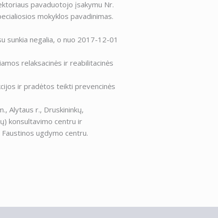
rektoriaus pavaduotojo įsakymu Nr.
pecialiosios mokyklos pavadinimas.
su sunkia negalia, o nuo 2017-12-01
amos relaksacinės ir reabilitacinės
jos ir pradėtos teikti prevencinės
, Alytaus r., Druskininkų,
bių) konsultavimo centru ir
s Faustinos ugdymo centru.