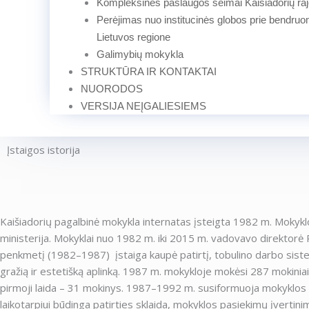
Kompleksinės paslaugos šeimai Kaišiadorių ra
Perėjimas nuo institucinės globos prie bendruo
Lietuvos regione
Galimybių mokykla
STRUKTŪRA IR KONTAKTAI
NUORODOS
VERSIJA NEĮGALIESIEMS
Įstaigos istorija
Kaišiadorių pagalbinė mokykla internatas įsteigta 1982 m. Mokykl
ministerija. Mokyklai nuo 1982 m. iki 2015 m. vadovavo direktorė 
penkmetį (1982–1987) įstaiga kaupė patirtį, tobulino darbo siste
gražią ir estetišką aplinką. 1987 m. mokykloje mokėsi 287 mokiniai.
pirmoji laida – 31 mokinys. 1987–1992 m. susiformuoja mokyklos
laikotarpiui būdinga patirties sklaida, mokyklos pasiekimų įvertin