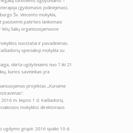
negalią turintiems ugdytiniams –
terapija (gydomasis jodinėjimas).
burgo Šv. Vincento mokykla,
ant pasisemti patirties lankomasi
ir kitų šalių organizuojamuose
 mokyklos nuostatai ir pavadinimas.
išiadorių specialioji mokykla su
iga, skirta ugdytiniams nuo 7 iki 21
kių, kurios savininkas yra
inansuojamas projektas „Kuriame
onstravimas”.
2016 m. liepos 1 d. Kaišiadorių
cialiosios mokyklos direktoriaus
io ugdymo grupė. 2016 spalio 10 d.