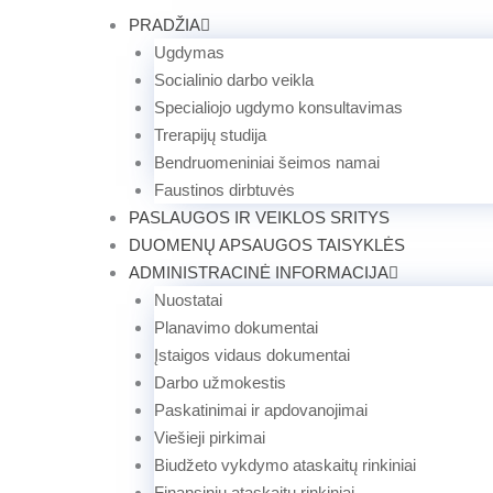
Pereiti
PRADŽIA
prie
Ugdymas
turinio
Socialinio darbo veikla
Specialiojo ugdymo konsultavimas
Trerapijų studija
Bendruomeniniai šeimos namai
Faustinos dirbtuvės
PASLAUGOS IR VEIKLOS SRITYS
DUOMENŲ APSAUGOS TAISYKLĖS
ADMINISTRACINĖ INFORMACIJA
Nuostatai
Planavimo dokumentai
Įstaigos vidaus dokumentai
Darbo užmokestis
Paskatinimai ir apdovanojimai
Viešieji pirkimai
Biudžeto vykdymo ataskaitų rinkiniai
Finansinių ataskaitų rinkiniai