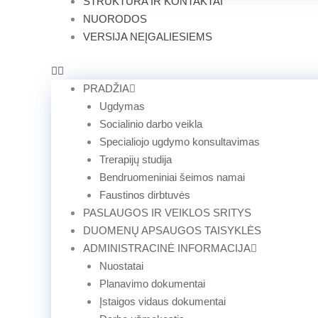
STRUKTŪRA IR KONTAKTAI
NUORODOS
VERSIJA NEĮGALIESIEMS
PRADŽIA
Ugdymas
Socialinio darbo veikla
Specialiojo ugdymo konsultavimas
Trerapijų studija
Bendruomeniniai šeimos namai
Faustinos dirbtuvės
PASLAUGOS IR VEIKLOS SRITYS
DUOMENŲ APSAUGOS TAISYKLĖS
ADMINISTRACINĖ INFORMACIJA
Nuostatai
Planavimo dokumentai
Įstaigos vidaus dokumentai