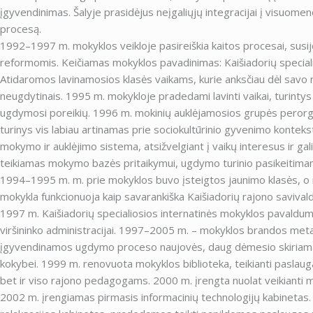
įgyvendinimas. Šalyje prasidėjus neįgaliųjų integracijai į visuomenę
procesą.
1992–1997 m. mokyklos veikloje pasireiškia kaitos procesai, susij
reformomis. Keičiamas mokyklos pavadinimas: Kaišiadorių speciali
Atidaromos lavinamosios klasės vaikams, kurie anksčiau dėl savo
neugdytinais. 1995 m. mokykloje pradedami lavinti vaikai, turintys di
ugdymosi poreikių. 1996 m. mokinių auklėjamosios grupės pero
turinys vis labiau artinamas prie sociokultūrinio gyvenimo konteks
mokymo ir auklėjimo sistema, atsižvelgiant į vaikų interesus ir ga
teikiamas mokymo bazės pritaikymui, ugdymo turinio pasikeitimam
1994–1995 m. m. prie mokyklos buvo įsteigtos jaunimo klasės, o 
mokykla funkcionuoja kaip savarankiška Kaišiadorių rajono saviva
1997 m. Kaišiadorių specialiosios internatinės mokyklos pavald
viršininko administracijai. 1997–2005 m. – mokyklos brandos me
įgyvendinamos ugdymo proceso naujovės, daug dėmesio skiriama t
kokybei. 1999 m. renovuota mokyklos biblioteka, teikianti paslau
bet ir viso rajono pedagogams. 2000 m. įrengta nuolat veikianti m
2002 m. įrengiamas pirmasis informacinių technologijų kabineta