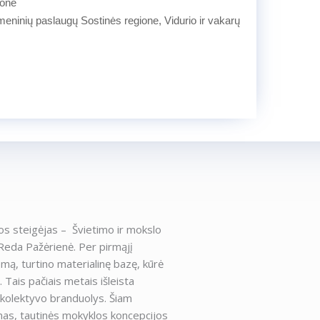
jone
meninių paslaugų Sostinės regione, Vidurio ir vakarų
os steigėjas – Švietimo ir mokslo
Reda Pažėrienė. Per pirmąjį
mą, turtino materialinę bazę, kūrė
 Tais pačiais metais išleista
 kolektyvo branduolys. Šiam
imas, tautinės mokyklos koncepcijos