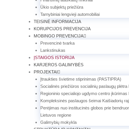
Ūkio subjektų priežiūra
Tarnybiniai lengvieji automobiliai
TEISINĖ INFORMACIJA
KORUPCIJOS PREVENCIJA
MOBINGO PREVENCIJA
Prevencinė tvarka
Lankstinukas
ĮSTAIGOS ISTORIJA
KARJEROS GALIMYBĖS
PROJEKTAI
Įtraukties švietime stiprinimas (PASTIPRA)
Socialinės priežiūros socialinių paslaugų plėtra
Regioninio specialiojo ugdymo centro įkūrimas
Kompleksinės paslaugos šeimai Kaišiadorių ra
Perėjimas nuo institucinės globos prie bendruo
Lietuvos regione
Galimybių mokykla