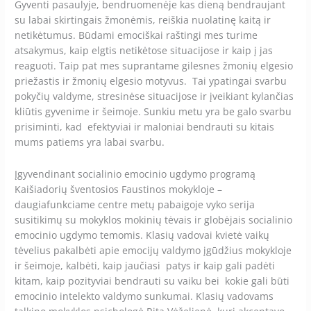
Gyventi pasaulyje, bendruomenėje kas dieną bendraujant
su labai skirtingais žmonėmis, reiškia nuolatinę kaitą ir
netikėtumus. Būdami emociškai raštingi mes turime
atsakymus, kaip elgtis netikėtose situacijose ir kaip į jas
reaguoti. Taip pat mes suprantame gilesnes žmonių elgesio
priežastis ir žmonių elgesio motyvus. Tai ypatingai svarbu
pokyčių valdyme, stresinėse situacijose ir įveikiant kylančias
kliūtis gyvenime ir šeimoje. Sunkiu metu yra be galo svarbu
prisiminti, kad efektyviai ir maloniai bendrauti su kitais
mums patiems yra labai svarbu.
Įgyvendinant socialinio emocinio ugdymo programą
Kaišiadorių šventosios Faustinos mokykloje –
daugiafunkciame centre metų pabaigoje vyko serija
susitikimų su mokyklos mokinių tėvais ir globėjais socialinio
emocinio ugdymo temomis. Klasių vadovai kvietė vaikų
tėvelius pakalbėti apie emocijų valdymo įgūdžius mokykloje
ir šeimoje, kalbėti, kaip jaučiasi patys ir kaip gali padėti
kitam, kaip pozityviai bendrauti su vaiku bei kokie gali būti
emocinio intelekto valdymo sunkumai. Klasių vadovams