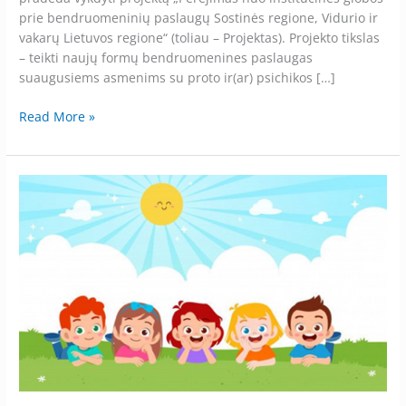
prie bendruomeninių paslaugų Sostinės regione, Vidurio ir
vakarų Lietuvos regione“ (toliau – Projektas). Projekto tikslas
– teikti naujų formų bendruomenines paslaugas
suaugusiems asmenims su proto ir(ar) psichikos […]
Read More »
Kaišiadorių
rajono
savivaldybės
švietimo
įstaigų,
vykdančių
ikimokyklinio
ir
priešmokyklinio
ugdymo
programas,
grupių