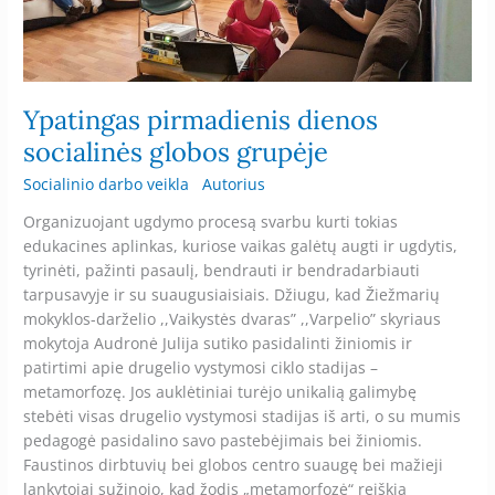
globos
grupėje
Ypatingas pirmadienis dienos
socialinės globos grupėje
Socialinio darbo veikla
Autorius
Organizuojant ugdymo procesą svarbu kurti tokias
edukacines aplinkas, kuriose vaikas galėtų augti ir ugdytis,
tyrinėti, pažinti pasaulį, bendrauti ir bendradarbiauti
tarpusavyje ir su suaugusiaisiais. Džiugu, kad Žiežmarių
mokyklos-darželio ,,Vaikystės dvaras” ,,Varpelio” skyriaus
mokytoja Audronė Julija sutiko pasidalinti žiniomis ir
patirtimi apie drugelio vystymosi ciklo stadijas –
metamorfozę. Jos auklėtiniai turėjo unikalią galimybę
stebėti visas drugelio vystymosi stadijas iš arti, o su mumis
pedagogė pasidalino savo pastebėjimais bei žiniomis.
Faustinos dirbtuvių bei globos centro suaugę bei mažieji
lankytojai sužinojo, kad žodis „metamorfozė“ reiškia