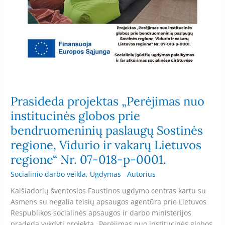
paslaugų
Sostinės
regione,
Vidurio
ir
vakarų
Lietuvos
regione“
Nr.
Prasideda projektas „Perėjimas nuo
07-
institucinės globos prie
018-
bendruomeninių paslaugų Sostinės
p-
0001.
regione, Vidurio ir vakarų Lietuvos
regione“ Nr. 07-018-p-0001.
Socialinio darbo veikla
,
Ugdymas
Autorius
Kaišiadorių šventosios Faustinos ugdymo centras kartu su
Asmens su negalia teisių apsaugos agentūra prie Lietuvos
Respublikos socialinės apsaugos ir darbo ministerijos
pradeda vykdyti projektą „Perėjimas nuo institucinės globos