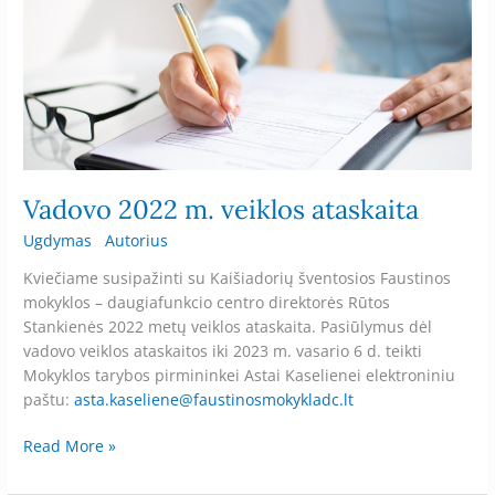
2022
m.
veiklos
ataskaita
Vadovo 2022 m. veiklos ataskaita
Ugdymas
Autorius
Kviečiame susipažinti su Kaišiadorių šventosios Faustinos
mokyklos – daugiafunkcio centro direktorės Rūtos
Stankienės 2022 metų veiklos ataskaita. Pasiūlymus dėl
vadovo veiklos ataskaitos iki 2023 m. vasario 6 d. teikti
Mokyklos tarybos pirmininkei Astai Kaselienei elektroniniu
paštu:
asta.kaseliene@faustinosmokykladc.lt
Read More »