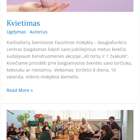
Kvietimas
Ugdymas
Autorius
Kaišiadorių šventosios Faustinos mokykla – daugiafunkcis
centras baigdamas švęsti savo jubiliejinius metus kviečia
sudalyvauti bendruomenės akcijoje „40 tortų ir 1 žvakutė“.
Kviečiame prisidėti prie baigiamosios šventės savo torčiuku,
keksiuku ar riestainiu. Veiksmas: birželio 8 diena, 10
valanda, vidinis mokyklos kiemelis.
Read More »
Ypatingas
pirmadienis
dienos
socialinės