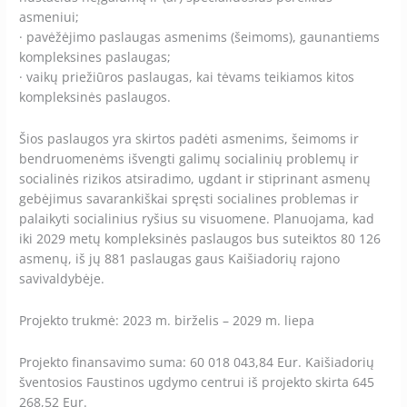
asmeniui;
· pavėžėjimo paslaugas asmenims (šeimoms), gaunantiems
kompleksines paslaugas;
· vaikų priežiūros paslaugas, kai tėvams teikiamos kitos
kompleksinės paslaugos.
Šios paslaugos yra skirtos padėti asmenims, šeimoms ir
bendruomenėms išvengti galimų socialinių problemų ir
socialinės rizikos atsiradimo, ugdant ir stiprinant asmenų
gebėjimus savarankiškai spręsti socialines problemas ir
palaikyti socialinius ryšius su visuomene. Planuojama, kad
iki 2029 metų kompleksinės paslaugos bus suteiktos 80 126
asmenų, iš jų 881 paslaugas gaus Kaišiadorių rajono
savivaldybėje.
Projekto trukmė: 2023 m. birželis – 2029 m. liepa
Projekto finansavimo suma: 60 018 043,84 Eur. Kaišiadorių
šventosios Faustinos ugdymo centrui iš projekto skirta 645
268,52 Eur.