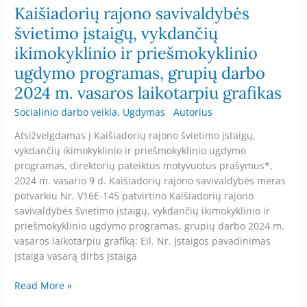
Kaišiadorių rajono savivaldybės
darbo
2024
švietimo įstaigų, vykdančių
m.
ikimokyklinio ir priešmokyklinio
vasaros
ugdymo programas, grupių darbo
laikotarpiu
grafikas
2024 m. vasaros laikotarpiu grafikas
Socialinio darbo veikla
,
Ugdymas
Autorius
Atsižvelgdamas į Kaišiadorių rajono švietimo įstaigų,
vykdančių ikimokyklinio ir priešmokyklinio ugdymo
programas, direktorių pateiktus motyvuotus prašymus*,
2024 m. vasario 9 d. Kaišiadorių rajono savivaldybės meras
potvarkiu Nr. V16E-145 patvirtino Kaišiadorių rajono
savivaldybės švietimo įstaigų, vykdančių ikimokyklinio ir
priešmokyklinio ugdymo programas, grupių darbo 2024 m.
vasaros laikotarpiu grafiką: Eil. Nr. Įstaigos pavadinimas
Įstaiga vasarą dirbs Įstaiga
Read More »