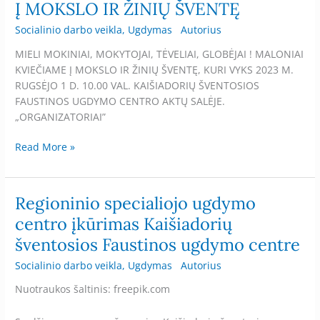
Į MOKSLO IR ŽINIŲ ŠVENTĘ
Socialinio darbo veikla
,
Ugdymas
Autorius
MIELI MOKINIAI, MOKYTOJAI, TĖVELIAI, GLOBĖJAI ! MALONIAI
KVIEČIAME Į MOKSLO IR ŽINIŲ ŠVENTĘ, KURI VYKS 2023 M.
RUGSĖJO 1 D. 10.00 VAL. KAIŠIADORIŲ ŠVENTOSIOS
FAUSTINOS UGDYMO CENTRO AKTŲ SALĖJE.
„ORGANIZATORIAI”
Read More »
Regioninio specialiojo ugdymo
Regioninio
specialiojo
centro įkūrimas Kaišiadorių
ugdymo
šventosios Faustinos ugdymo centre
centro
įkūrimas
Socialinio darbo veikla
,
Ugdymas
Autorius
Kaišiadorių
Nuotraukos šaltinis: freepik.com
šventosios
Faustinos