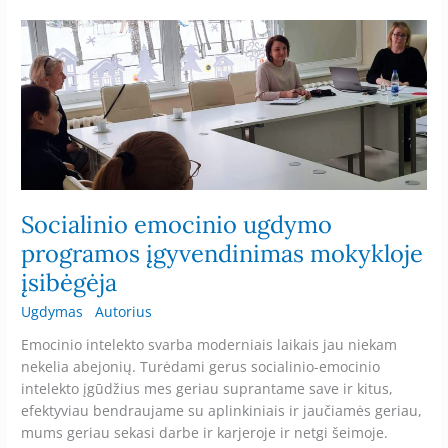
Socialinio
emocinio
ugdymo
programos
įgyvendinimas
mokykloje
įsibėgėja
Socialinio emocinio ugdymo
programos įgyvendinimas mokykloje
įsibėgėja
Ugdymas
Autorius
Emocinio intelekto svarba moderniais laikais jau niekam
nekelia abejonių. Turėdami gerus socialinio-emocinio
intelekto įgūdžius mes geriau suprantame save ir kitus,
efektyviau bendraujame su aplinkiniais ir jaučiamės geriau,
mums geriau sekasi darbe ir karjeroje ir netgi šeimoje.