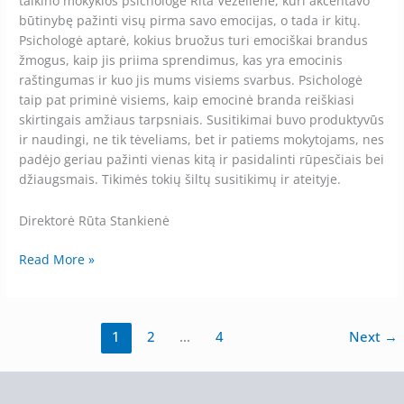
talkino mokyklos psichologė Rita Vėželienė, kuri akcentavo
būtinybę pažinti visų pirma savo emocijas, o tada ir kitų.
Psichologė aptarė, kokius bruožus turi emociškai brandus
žmogus, kaip jis priima sprendimus, kas yra emocinis
raštingumas ir kuo jis mums visiems svarbus. Psichologė
taip pat priminė visiems, kaip emocinė branda reiškiasi
skirtingais amžiaus tarpsniais. Susitikimai buvo produktyvūs
ir naudingi, ne tik tėveliams, bet ir patiems mokytojams, nes
padėjo geriau pažinti vienas kitą ir pasidalinti rūpesčiais bei
džiaugsmais. Tikimės tokių šiltų susitikimų ir ateityje.
Direktorė Rūta Stankienė
Read More »
1
2
…
4
Next
→