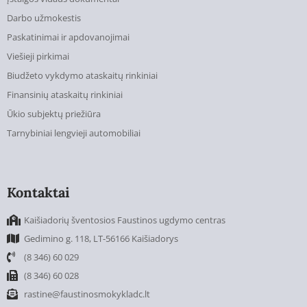
Darbo užmokestis
Paskatinimai ir apdovanojimai
Viešieji pirkimai
Biudžeto vykdymo ataskaitų rinkiniai
Finansinių ataskaitų rinkiniai
Ūkio subjektų priežiūra
Tarnybiniai lengvieji automobiliai
Kontaktai
Kaišiadorių šventosios Faustinos ugdymo centras
Gedimino g. 118, LT-56166 Kaišiadorys
(8 346) 60 029
(8 346) 60 028
rastine@faustinosmokykladc.lt