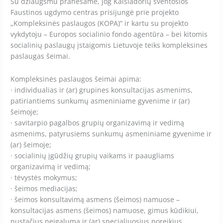
Su džiaugsmu pranešame, jog Kaišiadorių šventosios
ugdymo
Faustinos ugdymo centras prisijungė prie projekto
centre
„Kompleksinės paslaugos (KOPA)“ ir kartu su projekto
vykdytoju – Europos socialinio fondo agentūra – bei kitomis
socialinių paslaugų įstaigomis Lietuvoje teiks kompleksines
paslaugas šeimai.
Kompleksinės paslaugos šeimai apima:
· individualias ir (ar) grupines konsultacijas asmenims,
patiriantiems sunkumų asmeniniame gyvenime ir (ar)
šeimoje;
· savitarpio pagalbos grupių organizavimą ir vedimą
asmenims, patyrusiems sunkumų asmeniniame gyvenime ir
(ar) šeimoje;
· socialinių įgūdžių grupių vaikams ir paaugliams
organizavimą ir vedimą;
· tėvystės mokymus;
· šeimos mediacijas;
· šeimos konsultavimą asmens (šeimos) namuose –
konsultacijas asmens (šeimos) namuose, gimus kūdikiui,
nustačius neįgalumą ir (ar) specialiuosius poreikius