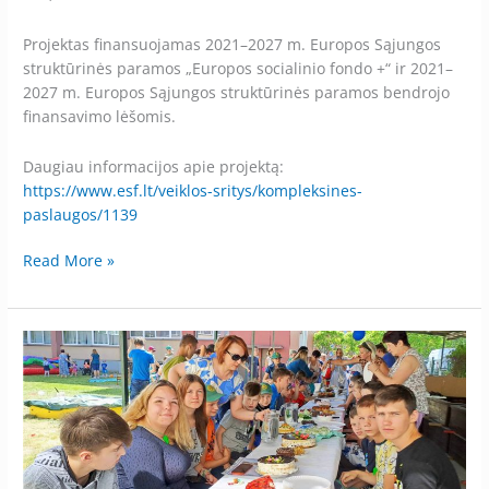
Projektas finansuojamas 2021–2027 m. Europos Sąjungos
struktūrinės paramos „Europos socialinio fondo +“ ir 2021–
2027 m. Europos Sąjungos struktūrinės paramos bendrojo
finansavimo lėšomis.
Daugiau informacijos apie projektą:
https://www.esf.lt/veiklos-sritys/kompleksines-
paslaugos/1139
Read More »
40
tortų
ir
viena
žvakutė