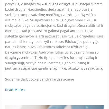
pokyčius, o imagas tai – suaugęs drugys. Klausytojai svarstė
kodėl drugiai kiaušinėlius deda apatinėje lapo pusėje.
Stebėjo trumpą vaizdinę medžiagą vaizduojančią vikšro
virtimą lėliuke. Susipažinus su drugio gyvenimo ciklu, su
mokytojos pagalba sužinojome, kad drugiai būna naktiniai ir
dieniniai, kad juos atskirti galima pagal antenas. Buvo
suteikta galimybė iš arti apžiūrėti išsiritusius drugelius, juos
pamaitinti ir netgi palaikyti rankose. Edukacijos pabaigoje
naujos žinios buvo užtvirtintos atliekant užduotėlę.
Dėkojame mokytojai Audronei Julijai už supažindinimą su
drugio gyvenimu. Tokio tipo pamokėlės formuoja vaikų ir
suaugusiųjų vertybines nuostatas, ugdo atvirumą ir
jautrumą supančiai gamtinei aplinkai, atsakomybės jausmą.
Socialinė darbuotoja Sandra Jaruševičienė
Read More »
Vadovo