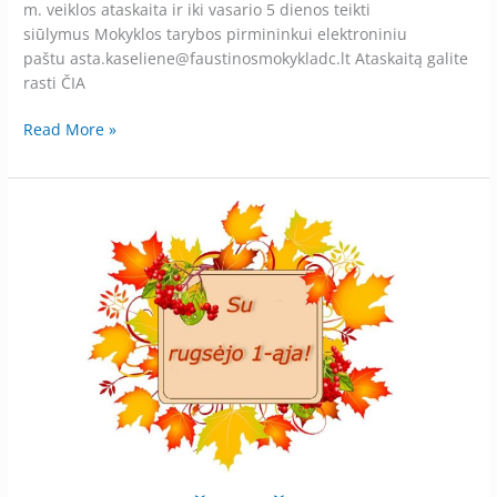
m. veiklos ataskaita ir iki vasario 5 dienos teikti
siūlymus Mokyklos tarybos pirmininkui elektroniniu
paštu asta.kaseliene@faustinosmokykladc.lt Ataskaitą galite
rasti ČIA
Read More »
Į
MOKSLO
IR
ŽINIŲ
ŠVENTĘ