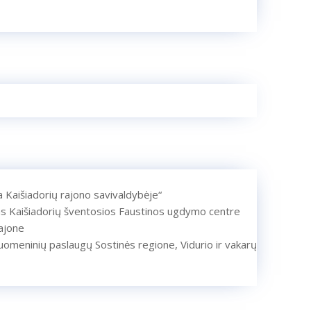
ra Kaišiadorių rajono savivaldybėje“
as Kaišiadorių šventosios Faustinos ugdymo centre
ajone
uomeninių paslaugų Sostinės regione, Vidurio ir vakarų