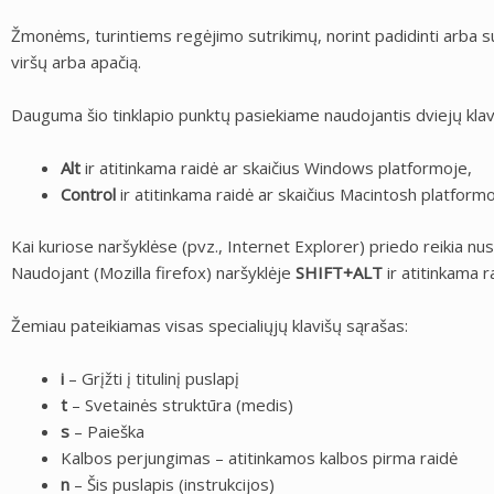
Žmonėms, turintiems regėjimo sutrikimų, norint padidinti arba s
viršų arba apačią.
Dauguma šio tinklapio punktų pasiekiame naudojantis dviejų klav
Alt
ir atitinkama raidė ar skaičius Windows platformoje,
Control
ir atitinkama raidė ar skaičius Macintosh platformo
Kai kuriose naršyklėse (pvz., Internet Explorer) priedo reikia nu
Naudojant (Mozilla firefox) naršyklėje
SHIFT+ALT
ir atitinkama r
Žemiau pateikiamas visas specialiųjų klavišų sąrašas:
i
– Grįžti į titulinį puslapį
t
– Svetainės struktūra (medis)
s
– Paieška
Kalbos perjungimas – atitinkamos kalbos pirma raidė
n
– Šis puslapis (instrukcijos)