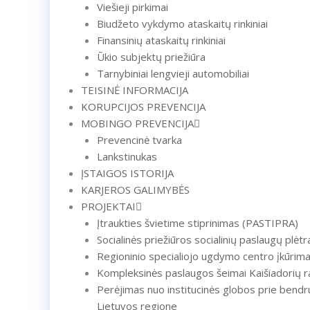
Viešieji pirkimai
Biudžeto vykdymo ataskaitų rinkiniai
Finansinių ataskaitų rinkiniai
Ūkio subjektų priežiūra
Tarnybiniai lengvieji automobiliai
TEISINĖ INFORMACIJA
KORUPCIJOS PREVENCIJA
MOBINGO PREVENCIJA
Prevencinė tvarka
Lankstinukas
ĮSTAIGOS ISTORIJA
KARJEROS GALIMYBĖS
PROJEKTAI
Įtraukties švietime stiprinimas (PASTIPRA)
Socialinės priežiūros socialinių paslaugų plėt
Regioninio specialiojo ugdymo centro įkūrim
Kompleksinės paslaugos šeimai Kaišiadorių r
Perėjimas nuo institucinės globos prie bendr
Lietuvos regione