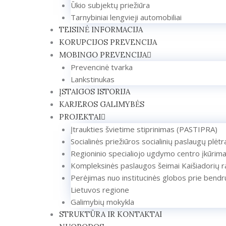
Ūkio subjektų priežiūra
Tarnybiniai lengvieji automobiliai
TEISINĖ INFORMACIJA
KORUPCIJOS PREVENCIJA
MOBINGO PREVENCIJA
Prevencinė tvarka
Lankstinukas
ĮSTAIGOS ISTORIJA
KARJEROS GALIMYBĖS
PROJEKTAI
Įtraukties švietime stiprinimas (PASTIPRA)
Socialinės priežiūros socialinių paslaugų plėt
Regioninio specialiojo ugdymo centro įkūrim
Kompleksinės paslaugos šeimai Kaišiadorių r
Perėjimas nuo institucinės globos prie bendr
Lietuvos regione
Galimybių mokykla
STRUKTŪRA IR KONTAKTAI