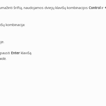
umažinti šriftą, naudojamos dviejų klavišų kombinacijos
Control
ir
išų kombinacija:
je.
spausti
Enter
klavišą.
aidė.