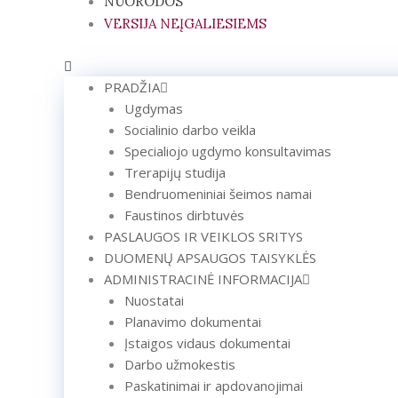
NUORODOS
VERSIJA NEĮGALIESIEMS
PRADŽIA
Ugdymas
Socialinio darbo veikla
Specialiojo ugdymo konsultavimas
Trerapijų studija
Bendruomeniniai šeimos namai
Faustinos dirbtuvės
PASLAUGOS IR VEIKLOS SRITYS
DUOMENŲ APSAUGOS TAISYKLĖS
ADMINISTRACINĖ INFORMACIJA
Nuostatai
Planavimo dokumentai
Įstaigos vidaus dokumentai
Darbo užmokestis
Paskatinimai ir apdovanojimai