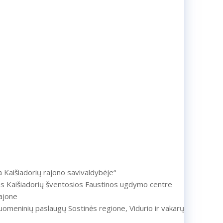
ra Kaišiadorių rajono savivaldybėje“
as Kaišiadorių šventosios Faustinos ugdymo centre
ajone
uomeninių paslaugų Sostinės regione, Vidurio ir vakarų