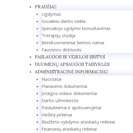
Pereiti
PRADŽIA
prie
Ugdymas
turinio
Socialinio darbo veikla
Specialiojo ugdymo konsultavimas
Trerapijų studija
Bendruomeniniai šeimos namai
Faustinos dirbtuvės
PASLAUGOS IR VEIKLOS SRITYS
DUOMENŲ APSAUGOS TAISYKLĖS
ADMINISTRACINĖ INFORMACIJA
Nuostatai
Planavimo dokumentai
Įstaigos vidaus dokumentai
Darbo užmokestis
Paskatinimai ir apdovanojimai
Viešieji pirkimai
Biudžeto vykdymo ataskaitų rinkiniai
Finansinių ataskaitų rinkiniai