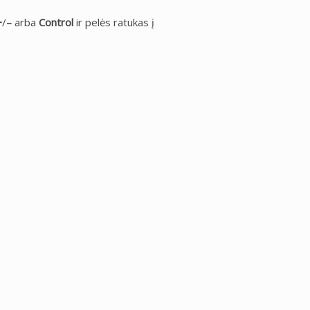
+
/
–
arba
Control
ir pelės ratukas į