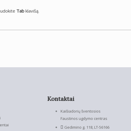
audokite
Tab
klavišą.
Kontaktai
Kaišiadorių šventosios
i
Faustinos ugdymo centras
entai
Gedimino g. 118, LT-56166