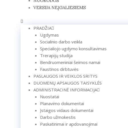
NUORODOS
VERSIJA NEĮGALIESIEMS
PRADŽIA
Ugdymas
Socialinio darbo veikla
Specialiojo ugdymo konsultavimas
Trerapijų studija
Bendruomeniniai šeimos namai
Faustinos dirbtuvės
PASLAUGOS IR VEIKLOS SRITYS
DUOMENŲ APSAUGOS TAISYKLĖS
ADMINISTRACINĖ INFORMACIJA
Nuostatai
Planavimo dokumentai
Įstaigos vidaus dokumentai
Darbo užmokestis
Paskatinimai ir apdovanojimai