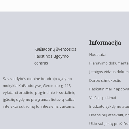
Informacija
Kaišiadorių šventosios
Nuostatai
Faustinos ugdymo
centras
Planavimo dokumenta
Įstaigos vidaus dokum
Savivaldybės dieninė bendrojo ugdymo
Darbo užmokestis
mokykla Kaišiadoryse, Gedimino g. 118,
Paskatinimai ir apdov
vykdanti pradinio, pagrindinio ir socialinių
Viešieji pirkimai
įgūdžių ugdymo programas lietuvių kalba
intelekto sutrikimų turintiesiems vaikams.
Biudžeto vykdymo atask
Finansinių ataskaitų ri
Ūkio subjektų priežiūr