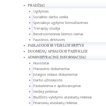
Pereiti
PRADŽIA
prie
Ugdymas
turinio
Socialinio darbo veikla
Specialiojo ugdymo konsultavimas
Trerapijų studija
Bendruomeniniai šeimos namai
Faustinos dirbtuvės
PASLAUGOS IR VEIKLOS SRITYS
DUOMENŲ APSAUGOS TAISYKLĖS
ADMINISTRACINĖ INFORMACIJA
Nuostatai
Planavimo dokumentai
Įstaigos vidaus dokumentai
Darbo užmokestis
Paskatinimai ir apdovanojimai
Viešieji pirkimai
Biudžeto vykdymo ataskaitų rinkiniai
Finansinių ataskaitų rinkiniai