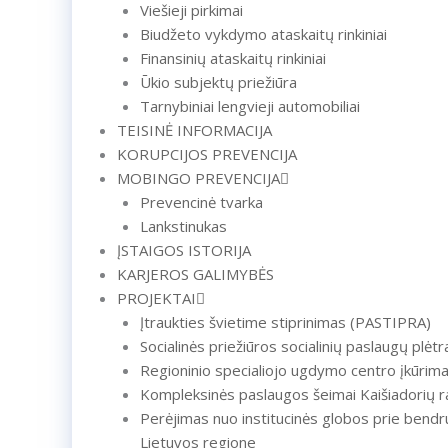
Viešieji pirkimai
Biudžeto vykdymo ataskaitų rinkiniai
Finansinių ataskaitų rinkiniai
Ūkio subjektų priežiūra
Tarnybiniai lengvieji automobiliai
TEISINĖ INFORMACIJA
KORUPCIJOS PREVENCIJA
MOBINGO PREVENCIJA
Prevencinė tvarka
Lankstinukas
ĮSTAIGOS ISTORIJA
KARJEROS GALIMYBĖS
PROJEKTAI
Įtraukties švietime stiprinimas (PASTIPRA)
Socialinės priežiūros socialinių paslaugų plėt
Regioninio specialiojo ugdymo centro įkūrim
Kompleksinės paslaugos šeimai Kaišiadorių r
Perėjimas nuo institucinės globos prie bendr
Lietuvos regione