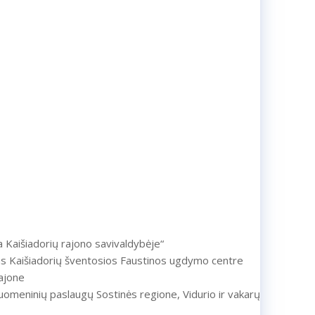
ra Kaišiadorių rajono savivaldybėje“
as Kaišiadorių šventosios Faustinos ugdymo centre
ajone
uomeninių paslaugų Sostinės regione, Vidurio ir vakarų