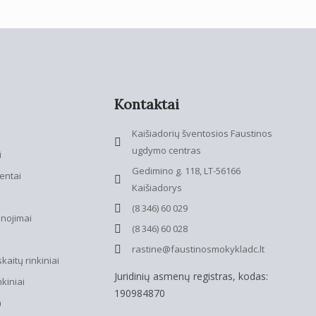
Kontaktai
Kaišiadorių šventosios Faustinos
ugdymo centras
i
Gedimino g. 118, LT-56166
entai
Kaišiadorys
(8 346) 60 029
anojimai
(8 346) 60 028
rastine@faustinosmokykladc.lt
aitų rinkiniai
Juridinių asmenų registras, kodas:
nkiniai
190984870
a