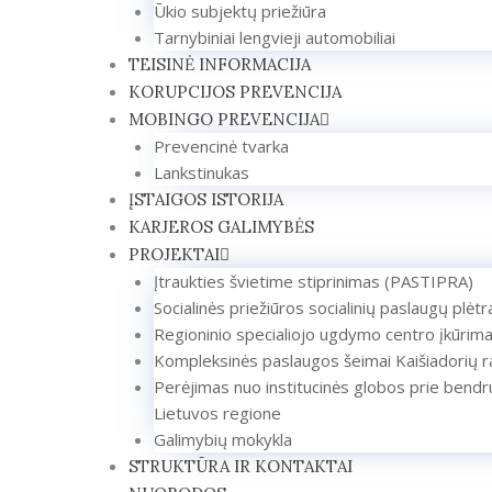
Ūkio subjektų priežiūra
Tarnybiniai lengvieji automobiliai
TEISINĖ INFORMACIJA
KORUPCIJOS PREVENCIJA
MOBINGO PREVENCIJA
Prevencinė tvarka
Lankstinukas
ĮSTAIGOS ISTORIJA
KARJEROS GALIMYBĖS
PROJEKTAI
Įtraukties švietime stiprinimas (PASTIPRA)
Socialinės priežiūros socialinių paslaugų plėt
Regioninio specialiojo ugdymo centro įkūrim
Kompleksinės paslaugos šeimai Kaišiadorių r
Perėjimas nuo institucinės globos prie bendr
Lietuvos regione
Galimybių mokykla
STRUKTŪRA IR KONTAKTAI