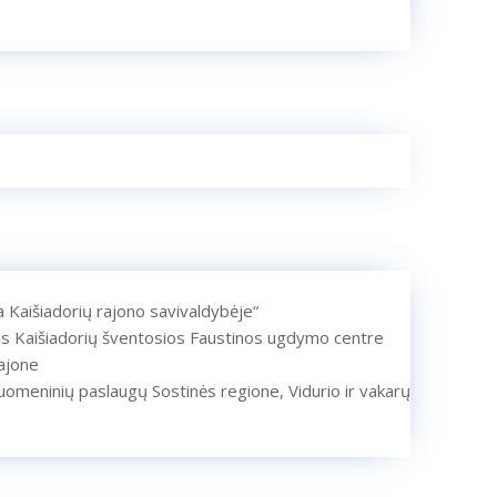
ra Kaišiadorių rajono savivaldybėje“
as Kaišiadorių šventosios Faustinos ugdymo centre
ajone
uomeninių paslaugų Sostinės regione, Vidurio ir vakarų