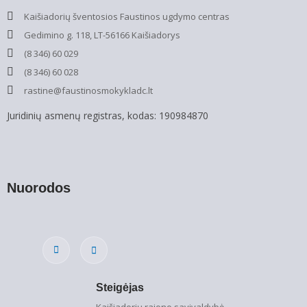
Kaišiadorių šventosios Faustinos ugdymo centras
Gedimino g. 118, LT-56166 Kaišiadorys
(8 346) 60 029
(8 346) 60 028
rastine@faustinosmokykladc.lt
Juridinių asmenų registras, kodas: 190984870
Nuorodos
Steigėjas
Kaišiadorių rajono savivaldybė