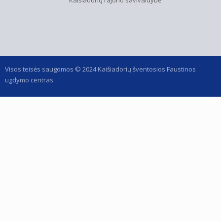
Visos teisės saugomos © 2024 Kaišiadorių šventosios Faustinos
ugdymo centras