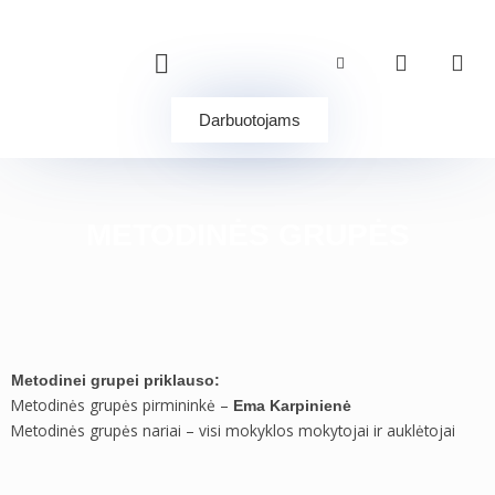
Pereiti
prie
turinio
Darbuotojams
METODINĖS GRUPĖS
Metodinei grupei priklauso:
Metodinės grupės pirmininkė –
Ema Karpinienė
Metodinės grupės nariai – visi mokyklos mokytojai ir auklėtojai