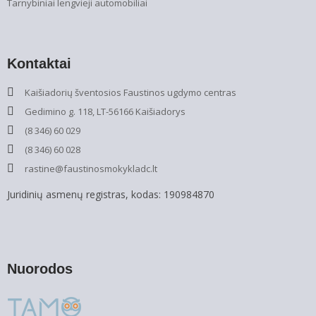
Tarnybiniai lengvieji automobiliai
Kontaktai
Kaišiadorių šventosios Faustinos ugdymo centras
Gedimino g. 118, LT-56166 Kaišiadorys
(8 346) 60 029
(8 346) 60 028
rastine@faustinosmokykladc.lt
Juridinių asmenų registras, kodas: 190984870
Nuorodos