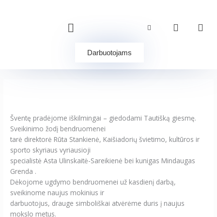
Pereiti
prie
turinio
Darbuotojams
Šventę pradėjome iškilmingai – giedodami Tautišką giesmę.
Sveikinimo žodį bendruomenei
tarė direktorė Rūta Stankienė, Kaišiadorių švietimo, kultūros ir
sporto skyriaus vyriausioji
specialistė Asta Ulinskaitė-Sareikienė bei kunigas Mindaugas
Grenda .
Dėkojome ugdymo bendruomenei už kasdienį darbą,
sveikinome naujus mokinius ir
darbuotojus, drauge simboliškai atvėrėme duris į naujus
mokslo metus.