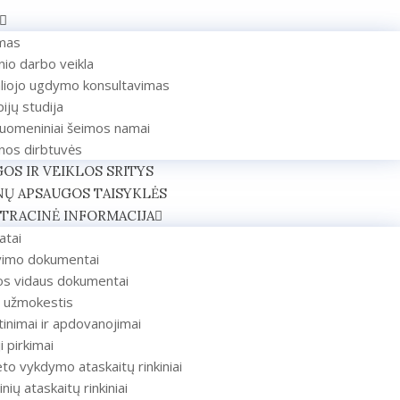
mas
inio darbo veikla
aliojo ugdymo konsultavimas
ijų studija
uomeniniai šeimos namai
nos dirbtuvės
OS IR VEIKLOS SRITYS
Ų APSAUGOS TAISYKLĖS
TRACINĖ INFORMACIJA
atai
vimo dokumentai
gos vidaus dokumentai
 užmokestis
inimai ir apdovanojimai
i pirkimai
to vykdymo ataskaitų rinkiniai
inių ataskaitų rinkiniai