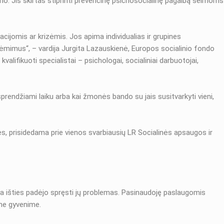
rio.
Jis skirtas stiprinti prevencinę psichosocialinę pagalbą šeimoms
jomis ar krizėmis. Jos apima individualias ir grupines
iėmimus“, – vardija Jurgita Lazauskienė, Europos socialinio fondo
valifikuoti specialistai – psichologai, socialiniai darbuotojai,
rendžiami laiku arba kai žmonės bando su jais susitvarkyti vieni,
ės, prisidedama prie vienos svarbiausių LR Socialinės apsaugos ir
ba išties padėjo spręsti jų problemas. Pasinaudoję paslaugomis
ame gyvenime.