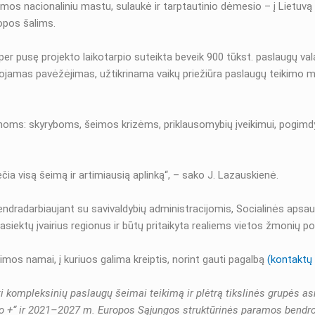
mos nacionaliniu mastu, sulaukė ir tarptautinio dėmesio – į Lietuvą 
opos šalims.
r pusę projekto laikotarpio suteikta beveik 900 tūkst. paslaugų val
jamas pavėžėjimas, užtikrinama vaikų priežiūra paslaugų teikimo metu.
ms: skyryboms, šeimos krizėms, priklausomybių įveikimui, pogimdymi
ia visą šeimą ir artimiausią aplinką“, – sako J. Lazauskienė.
endradarbiaujant su savivaldybių administracijomis, Socialinės apsau
 pasiektų įvairius regionus ir būtų pritaikyta realiems vietos žmonių p
mos namai, į kuriuos galima kreiptis, norint gauti pagalbą
(kontaktų 
nti kompleksinių paslaugų šeimai teikimą ir plėtrą tikslinės grupė
o +“ ir 2021–2027 m. Europos Sąjungos struktūrinės paramos bendro