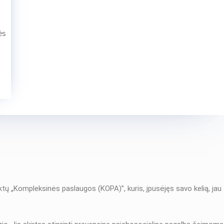
ės
ktų „Kompleksinės paslaugos (KOPA)”, kuris, įpusėjęs savo kelią, jau