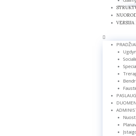
Galim
STRUKTŪ
NUORO
VERSIJA
PRADŽIA
Ugdy
Social
Speci
Trerap
Bendr
Fausti
PASLAUG
DUOMENŲ
ADMINIS
Nuost
Plana
Įstai