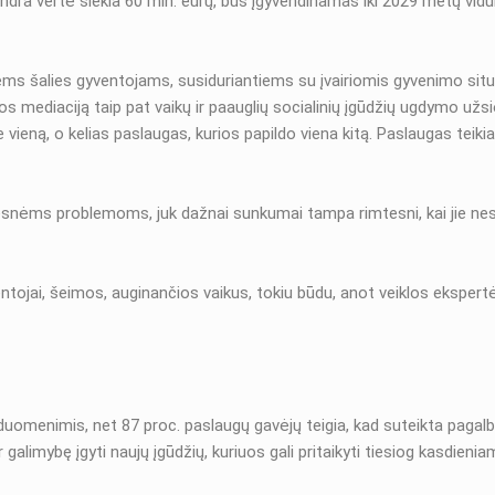
ra vertė siekia 60 mln. eurų, bus įgyvendinamas iki 2029 metų vidu
 šalies gyventojams, susiduriantiems su įvairiomis gyvenimo situaci
 mediaciją taip pat vaikų ir paauglių socialinių įgūdžių ugdymo užs
vieną, o kelias paslaugas, kurios papildo viena kitą. Paslaugas teikia k
lesnėms problemoms, juk dažnai sunkumai tampa rimtesni, kai jie nesp
ntojai, šeimos, auginančios vaikus, tokiu būdu, anot veiklos ekspert
uomenimis, net 87 proc. paslaugų gavėjų teigia, kad suteikta pagal
 galimybę įgyti naujų įgūdžių, kuriuos gali pritaikyti tiesiog kasdieni