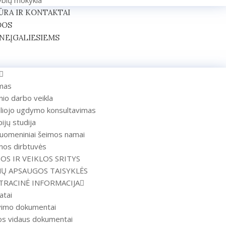
ybių mokykla
RA IR KONTAKTAI
DOS
 NEĮGALIESIEMS
mas
inio darbo veikla
aliojo ugdymo konsultavimas
ijų studija
uomeniniai šeimos namai
nos dirbtuvės
OS IR VEIKLOS SRITYS
 APSAUGOS TAISYKLĖS
TRACINĖ INFORMACIJA
atai
vimo dokumentai
gos vidaus dokumentai