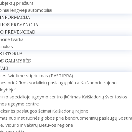
ubjektų priežiūra
iniai lengvieji automobiliai
 INFORMACIJA
JOS PREVENCIJA
O PREVENCIJA
ncinė tvarka
tinukas
S ISTORIJA
OS GALIMYBĖS
AI
ties švietime stiprinimas (PASTIPRA)
inės priežiūros socialinių paslaugų plėtra Kaišiadorių rajono
ldybėje“
inio specialiojo ugdymo centro įkūrimas Kaišiadorių šventosios
inos ugdymo centre
ksinės paslaugos šeimai Kaišiadorių rajone
mas nuo institucinės globos prie bendruomeninių paslaugų Sostin
e, Vidurio ir vakarų Lietuvos regione