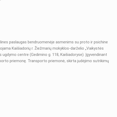
ocialines paslaugas bendruomenėje asmenims su proto ir psichine
uojama Kaišiadorių r. Žiežmarių mokyklos-darželio „Vaikystės
nos ugdymo centre (Gedimino g. 118, Kaišiadoryse). Įgyvendinant
ransporto priemonę. Transporto priemonė, skirta judėjimo sutrikimų