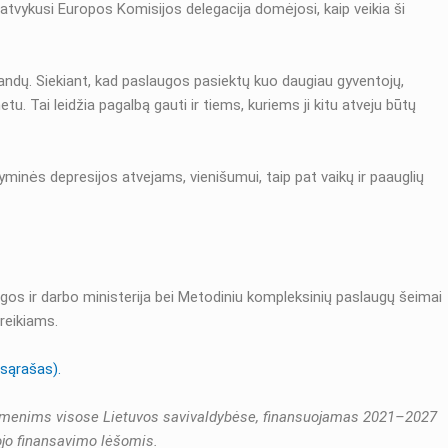
atvykusi Europos Komisijos delegacija domėjosi, kaip veikia ši
andų. Siekiant, kad paslaugos pasiektų kuo daugiau gyventojų,
 Tai leidžia pagalbą gauti ir tiems, kuriems ji kitu atveju būtų
nės depresijos atvejams, vienišumui, taip pat vaikų ir paauglių
gos ir darbo ministerija bei Metodiniu kompleksinių paslaugų šeimai
oreikiams.
sąrašas).
s asmenims visose Lietuvos savivaldybėse, finansuojamas 2021–2027
jo finansavimo lėšomis.