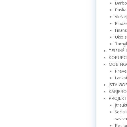
Darbo
Paskat
Viešiej
Biudže
Finans
Ūkio s
Tarnyb
TEISINĖ 
KORUPCI
MOBINGO
Preve
Lanks
ĮSTAIGOS
KARJERO
PROJEKT
Įtrauk
Social
saviva
Region