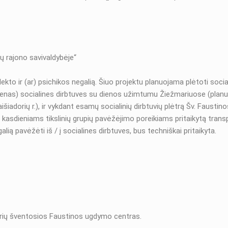
ių rajono savivaldybėje“
elekto ir (ar) psichikos negalią. Šiuo projektu planuojama plėtoti s
 (vienas) socialines dirbtuves su dienos užimtumu Žiežmariuose (plan
iadorių r.), ir vykdant esamų socialinių dirbtuvių plėtrą Šv. Fausti
lai ar kasdieniams tikslinių grupių pavėžėjimo poreikiams pritaikytą t
lią pavėžėti iš / į socialines dirbtuves, bus techniškai pritaikyta.
adorių šventosios Faustinos ugdymo centras.