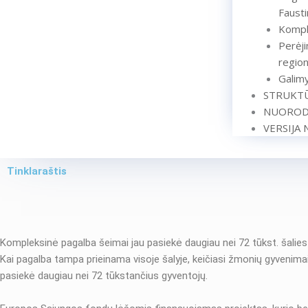
Faust
Komple
Perėji
region
Galim
STRUKTŪ
NUOROD
VERSIJA 
Tinklaraštis
Kompleksinė pagalba šeimai jau pasiekė daugiau nei 72 tūkst. šalie
Kai pagalba tampa prieinama visoje šalyje, keičiasi žmonių gyvenimai
pasiekė daugiau nei 72 tūkstančius gyventojų.