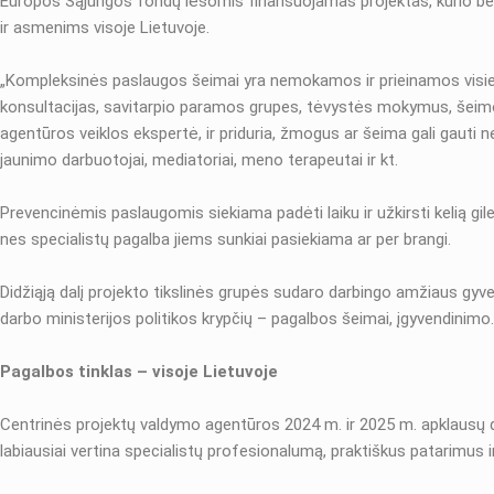
Europos Sąjungos fondų lėšomis finansuojamas projektas, kurio bend
ir asmenims visoje Lietuvoje.
„Kompleksinės paslaugos šeimai yra nemokamos ir prieinamos visiems
konsultacijas, savitarpio paramos grupes, tėvystės mokymus, šeimos
agentūros veiklos ekspertė, ir priduria, žmogus ar šeima gali gauti ne 
jaunimo darbuotojai, mediatoriai, meno terapeutai ir kt.
Prevencinėmis paslaugomis siekiama padėti laiku ir užkirsti kelią gi
nes specialistų pagalba jiems sunkiai pasiekiama ar per brangi.
Didžiąją dalį projekto tikslinės grupės sudaro darbingo amžiaus gyve
darbo ministerijos politikos krypčių – pagalbos šeimai, įgyvendinimo.
Pagalbos tinklas – visoje Lietuvoje
Centrinės projektų valdymo agentūros 2024 m. ir 2025 m. apklausų d
labiausiai vertina specialistų profesionalumą, praktiškus patarimus ir