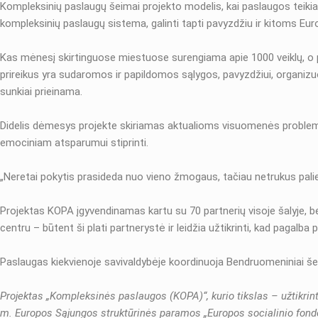
Kompleksinių paslaugų šeimai projekto modelis, kai paslaugos teikia
kompleksinių paslaugų sistema, galinti tapti pavyzdžiu ir kitoms Eur
Kas mėnesį skirtinguose miestuose surengiama apie 1000 veiklų, o pe
prireikus yra sudaromos ir papildomos sąlygos, pavyzdžiui, organizuo
sunkiai prieinama.
Didelis dėmesys projekte skiriamas aktualioms visuomenės problemo
emociniam atsparumui stiprinti.
„Neretai pokytis prasideda nuo vieno žmogaus, tačiau netrukus palieč
Projektas KOPA įgyvendinamas kartu su 70 partnerių visoje šalyje, b
centru – būtent ši plati partnerystė ir leidžia užtikrinti, kad pagalba
Paslaugas kiekvienoje savivaldybėje koordinuoja Bendruomeniniai šei
Projektas „Kompleksinės paslaugos (KOPA)“, kurio tikslas – užtikri
m. Europos Sąjungos struktūrinės paramos „Europos socialinio fond