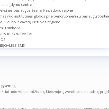
inos ugdymo centre
ksinės paslaugos šeimai Kaišiadorių rajone
mas nuo institucinės globos prie bendruomeninių paslaugų Sostin
e, Vidurio ir vakarų Lietuvos regione
ybių mokykla
RA IR KONTAKTAI
OS
NEĮGALIESIEMS
s gyventojų
 – tai rodo vienas didžiausių Lietuvoje įgyvendinamų socialinių proje