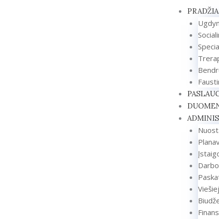
Pereiti
PRADŽIA
prie
Ugdy
turinio
Social
Speci
Trerap
Bendr
Fausti
PASLAUG
DUOMEN
ADMINIS
Nuost
Plana
Įstai
Darbo
Paskat
Viešiej
Biudže
Finans