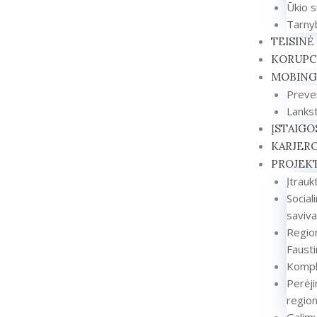
Ūkio s
Tarnyb
TEISINĖ
KORUPCI
MOBING
Preve
Lanks
ĮSTAIGO
KARJER
PROJEKT
Įtrauk
Social
saviva
Region
Faust
Komple
Perėji
region