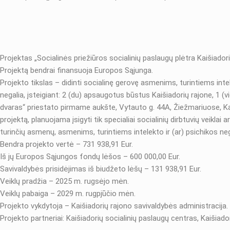
Projektas „Socialinės priežiūros socialinių paslaugų plėtra Kaišiador
Projektą bendrai finansuoja Europos Sąjunga.
Projekto tikslas – didinti socialinę gerovę asmenims, turintiems int
negalia, įsteigiant: 2 (du) apsaugotus būstus Kaišiadorių rajone, 1
dvaras“ priestato pirmame aukšte, Vytauto g. 44A, Žiežmariuose, Kaiš
projektą, planuojama įsigyti tik specialiai socialinių dirbtuvių veik
turinčių asmenų, asmenims, turintiems intelekto ir (ar) psichikos nega
Bendra projekto vertė – 731 938,91 Eur.
Iš jų Europos Sąjungos fondų lėšos – 600 000,00 Eur.
Savivaldybės prisidėjimas iš biudžeto lėšų – 131 938,91 Eur.
Veiklų pradžia – 2025 m. rugsėjo mėn.
Veiklų pabaiga – 2029 m. rugpjūčio mėn.
Projekto vykdytoja – Kaišiadorių rajono savivaldybės administracija.
Projekto partneriai: Kaišiadorių socialinių paslaugų centras, Kaiši