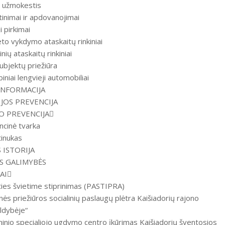
 užmokestis
inimai ir apdovanojimai
i pirkimai
to vykdymo ataskaitų rinkiniai
inių ataskaitų rinkiniai
ubjektų priežiūra
iniai lengvieji automobiliai
INFORMACIJA
JOS PREVENCIJA
 PREVENCIJA
ncinė tvarka
tinukas
 ISTORIJA
S GALIMYBĖS
AI
ties švietime stiprinimas (PASTIPRA)
inės priežiūros socialinių paslaugų plėtra Kaišiadorių rajono
ldybėje“
inio specialiojo ugdymo centro įkūrimas Kaišiadorių šventosios