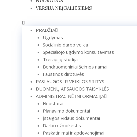
NUORODOS
VERSIJA NEĮGALIESIEMS
PRADŽIA
Ugdymas
Socialinio darbo veikla
Specialiojo ugdymo konsultavimas
Trerapijų studija
Bendruomeniniai šeimos namai
Faustinos dirbtuvės
PASLAUGOS IR VEIKLOS SRITYS
DUOMENŲ APSAUGOS TAISYKLĖS
ADMINISTRACINĖ INFORMACIJA
Nuostatai
Planavimo dokumentai
Įstaigos vidaus dokumentai
Darbo užmokestis
Paskatinimai ir apdovanojimai