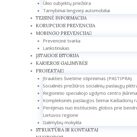
Ūkio subjektų priežiūra
Tarnybiniai lengvieji automobiliai
TEISINĖ INFORMACIJA
KORUPCIJOS PREVENCIJA
MOBINGO PREVENCIJA
Prevencinė tvarka
Lankstinukas
ĮSTAIGOS ISTORIJA
KARJEROS GALIMYBĖS
PROJEKTAI
Įtraukties švietime stiprinimas (PASTIPRA)
Socialinės priežiūros socialinių paslaugų plėt
Regioninio specialiojo ugdymo centro įkūrim
Kompleksinės paslaugos šeimai Kaišiadorių r
Perėjimas nuo institucinės globos prie bendr
Lietuvos regione
Galimybių mokykla
STRUKTŪRA IR KONTAKTAI