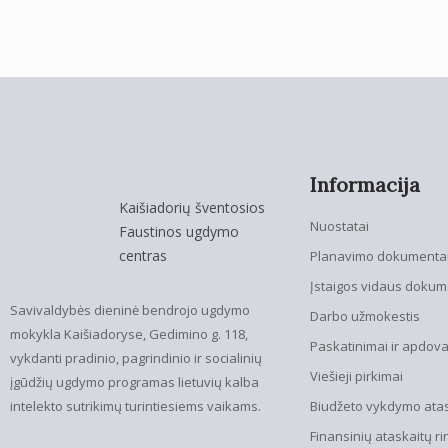
Informacija
Kaišiadorių šventosios
Nuostatai
Faustinos ugdymo
centras
Planavimo dokumenta
Įstaigos vidaus dokum
Savivaldybės dieninė bendrojo ugdymo
Darbo užmokestis
mokykla Kaišiadoryse, Gedimino g. 118,
Paskatinimai ir apdov
vykdanti pradinio, pagrindinio ir socialinių
Viešieji pirkimai
įgūdžių ugdymo programas lietuvių kalba
intelekto sutrikimų turintiesiems vaikams.
Biudžeto vykdymo atask
Finansinių ataskaitų ri