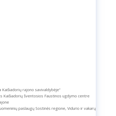
ra Kaišiadorių rajono savivaldybėje“
as Kaišiadorių šventosios Faustinos ugdymo centre
ajone
uomeninių paslaugų Sostinės regione, Vidurio ir vakarų