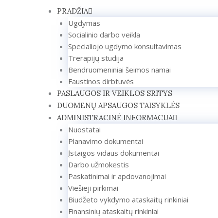
Pereiti
PRADŽIA
prie
Ugdymas
turinio
Socialinio darbo veikla
Specialiojo ugdymo konsultavimas
Trerapijų studija
Bendruomeniniai šeimos namai
Faustinos dirbtuvės
PASLAUGOS IR VEIKLOS SRITYS
DUOMENŲ APSAUGOS TAISYKLĖS
ADMINISTRACINĖ INFORMACIJA
Nuostatai
Planavimo dokumentai
Įstaigos vidaus dokumentai
Darbo užmokestis
Paskatinimai ir apdovanojimai
Viešieji pirkimai
Biudžeto vykdymo ataskaitų rinkiniai
Finansinių ataskaitų rinkiniai