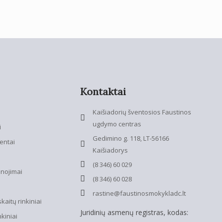
Kontaktai
Kaišiadorių šventosios Faustinos
ugdymo centras
i
Gedimino g. 118, LT-56166
entai
Kaišiadorys
(8 346) 60 029
anojimai
(8 346) 60 028
rastine@faustinosmokykladc.lt
aitų rinkiniai
Juridinių asmenų registras, kodas:
nkiniai