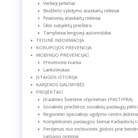
Viešieji pirkimai
Biudžeto vykdymo ataskaitų rinkiniai
Finansinių ataskaitų rinkiniai
Ūkio subjektų priežiūra
Tarnybiniai lengvieji automobiliai
TEISINĖ INFORMACIJA
KORUPCIJOS PREVENCIJA
MOBINGO PREVENCIJA
Prevencinė tvarka
Lankstinukas
ĮSTAIGOS ISTORIJA
KARJEROS GALIMYBĖS
PROJEKTAI
Įtraukties švietime stiprinimas (PASTIPRA)
Socialinės priežiūros socialinių paslaugų plėt
Regioninio specialiojo ugdymo centro įkūrim
Kompleksinės paslaugos šeimai Kaišiadorių r
Perėjimas nuo institucinės globos prie bendr
Lietuvos regione