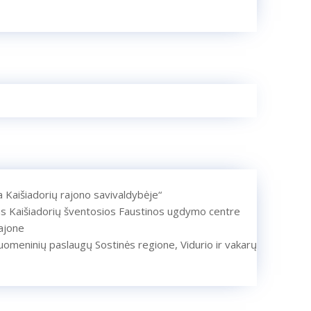
ra Kaišiadorių rajono savivaldybėje“
as Kaišiadorių šventosios Faustinos ugdymo centre
ajone
uomeninių paslaugų Sostinės regione, Vidurio ir vakarų